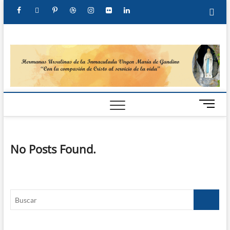
Hermanas
Ursulinas
M
e
n
u
No Posts Found.
B
u
t
t
o
n