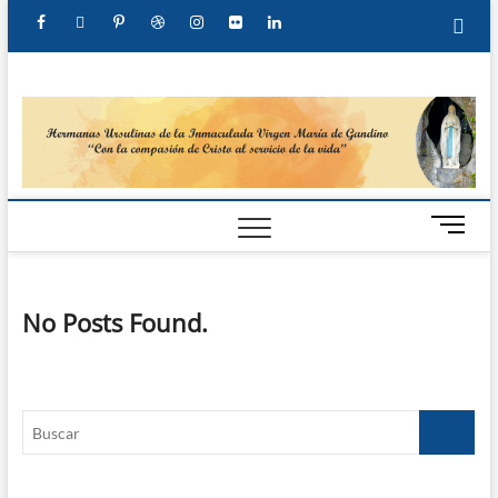
Hermanas
Ursulinas
M
e
n
u
No Posts Found.
B
u
t
t
o
n