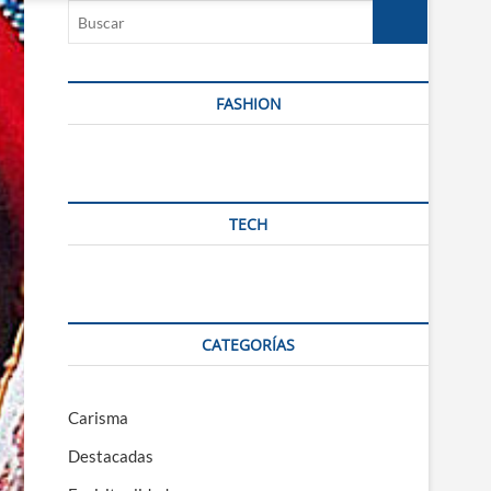
n
u
B
u
FASHION
t
t
o
n
TECH
CATEGORÍAS
Carisma
Destacadas