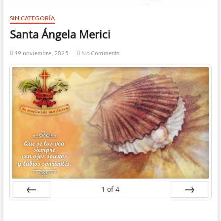
SIN CATEGORÍA
Santa Ángela Merici
19 noviembre, 2025
No Comments
1
of
4
Prev
Next