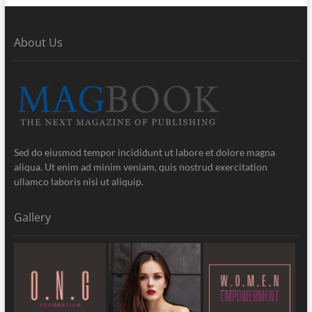
About Us
Sed do eiusmod tempor incididunt ut labore et dolore magna
aliqua. Ut enim ad minim veniam, quis nostrud exercitation
ullamco laboris nisi ut aliquip.
Gallery